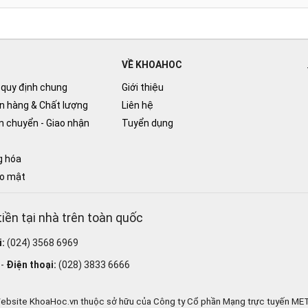
VỀ KHOAHOC
 quy định chung
Giới thiệu
n hàng & Chất lượng
Liên hệ
n chuyển - Giao nhận
Tuyển dụng
g hóa
ảo mật
tiền tại nhà trên toàn quốc
i:
(024) 3568 6969
 -
Điện thoại:
(028) 3833 6666
ebsite KhoaHoc.vn thuộc sở hữu của Công ty Cổ phần Mạng trực tuyến ME