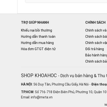
TRỢ GIÚP NHANH
CHÍNH SÁCH
Khiếu nại bồi thường
Chính sách và
Hướng dẫn thanh toán
Chính sách bá
Hướng dẫn mua hàng
Chính sách vậ
Hóa đơn GTGT điện tử
Đổi trả hàng
Bảo hành hàn
Chính sách b
SHOP KHOAHOC
- Dịch vụ bán hàng & Thu 
HÀ NỘI
:
56 Duy Tân, Phường Cầu Giấy, Hà Nội -
Điện thoạ
TP.HCM
:
Số 716-718 Điện Biên Phủ, Phường 10, Quận 10
Email:
info@meta.vn
W